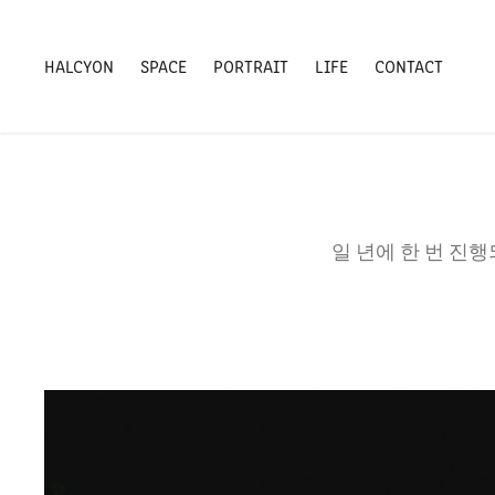
HALCYON
SPACE
PORTRAIT
LIFE
CONTACT
일 년에 한 번 진